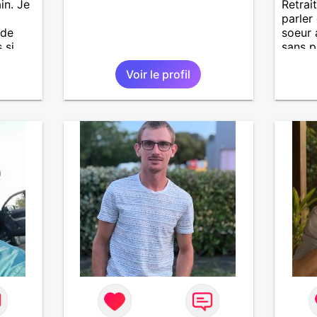
in. Je
Retrait
parler
 de
soeur 
 si
sans p
.
espère
Voir le profil
ges et
ps en
 petit
e.
 styles
as trop
rt
utôt
 je le