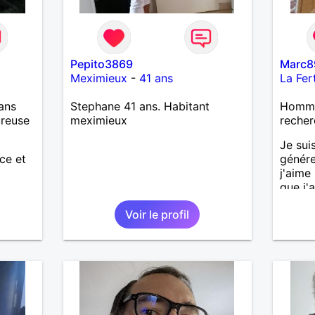
Pepito3869
Marc8
Meximieux
-
41 ans
La Fer
ans
Stephane 41 ans. Habitant
Homme 
ureuse
meximieux
recher
Je sui
ce et
génére
j'aime
que j'a
sincèr
Voir le profil
pas qu
j'aime
cherch
et sér