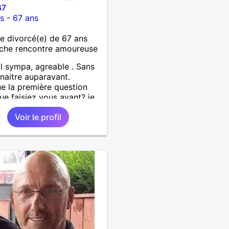
67
s
-
67 ans
 divorcé(e) de 67 ans
che rencontre amoureuse
l sympa, agreable . Sans
naitre auparavant.
e la première question
Que faisiez vous avant? je
ne pas suite. Je suis
Voir le profil
e désolé , on commence
jour .......... Un minimum
Je ne suis pas docteur ,
er, psycholoque ,
trope, mécène.