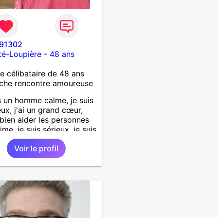
91302
té-Loupière
-
48 ans
célibataire de 48 ans
che rencontre amoureuse
s un homme calme, je suis
ux, j'ai un grand cœur,
 bien aider les personnes
ime, je suis sérieux, je suis
e, je suis honnête, j'aime
Voir le profil
'on joue avec moi et
 pas les mensonges. Je
e une relation amoureuse
ieuse.