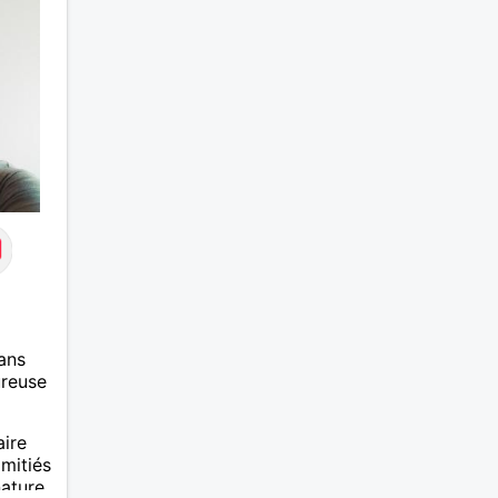
ans
ureuse
aire
mitiés
nature