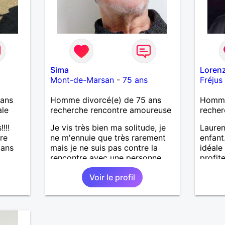
Sima
Loren
Mont-de-Marsan
-
75 ans
Fréjus
ans
Homme divorcé(e) de 75 ans
Homme
ale
recherche rencontre amoureuse
recher
!!!
Je vis très bien ma solitude, je
Lauren
ire
ne m'ennuie que très rarement
enfant
dans
mais je ne suis pas contre la
idéale
rencontre avec une personne
profit
compatible . Pourquoi une
de co
Voir le profil
amitié ne pourrait pas évoluer si
bon feeling réciproque... Je
recherche de la proximité car je
ne souhaite pas vivre sous le
même toit.