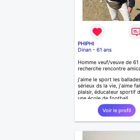
l’avenir nous guider 🌹
PHIPHI
Dinan
-
61 ans
Homme veuf/veuve de 61 
recherche rencontre amic
j'aime le sport les ballades!
sérieux ds la vie, j'aime fa
plaisir, éducateur sportif 
une école de football .
Voir le profil