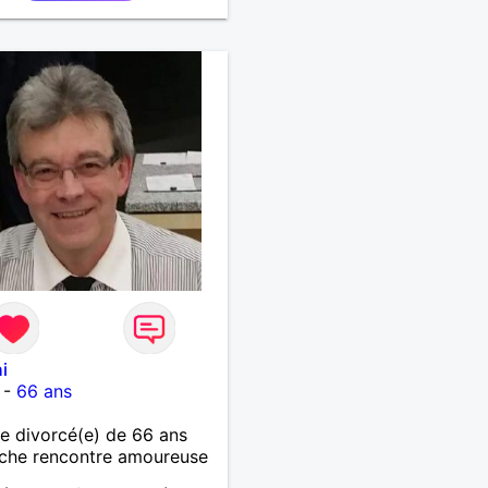
illant, je veux continuer
oire et pouvoir enfin
 la petite famille que je
temps. Faux profil,
euse et autres joyeuseté
 votre chemin, vous ne
ressez pas du tout!
i
-
66 ans
 divorcé(e) de 66 ans
che rencontre amoureuse