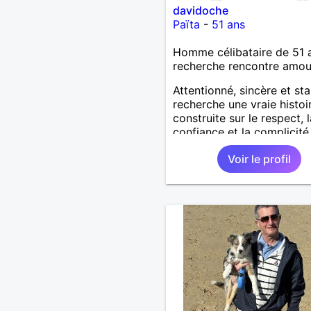
davidoche
Païta
-
51 ans
Homme célibataire de 51 
recherche rencontre amo
Attentionné, sincère et sta
recherche une vraie histoi
construite sur le respect, l
confiance et la complicité
J’aime les choses simples 
Voir le profil
vie : la nature, la mer, les
moments authentiques et 
personnes au grand cœur 
Très câlin et affectueux, j
les petits moments de te
et les calinous réguliers 
solitude finit parfois par p
alors si tu es en Nouvelle-
Calédonie et que tu crois
à un amour vrai, prenons l
temps de discuter… et lai