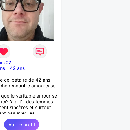
iro02
ons
-
42 ans
célibataire de 42 ans
che rencontre amoureuse
 que le véritable amour se
 ici? Y-a-t'il des femmes
ment sincères et surtout
ant pas avec les
ments des hommes? Etant
Voir le profil
mme protecteur et