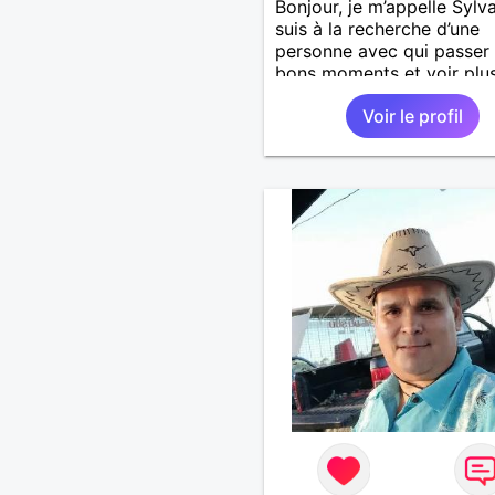
Bonjour, je m’appelle Sylva
suis à la recherche d’une
personne avec qui passer
bons moments et voir plus
nous nous correspondons
Voir le profil
J’aime la nature, les voya
aussi faire la fête de tem
temps ;-)Je suis papa d’un
garçon de 7 ans dont je
m’occupe en garde alterné
J’aime à peu près tous les
de musique. (Oui je suis p
fan de Jul). Je fais du spo
pour garder la forme et pl
agréable à regarder. (Enfin
pense en tout cas 😂)