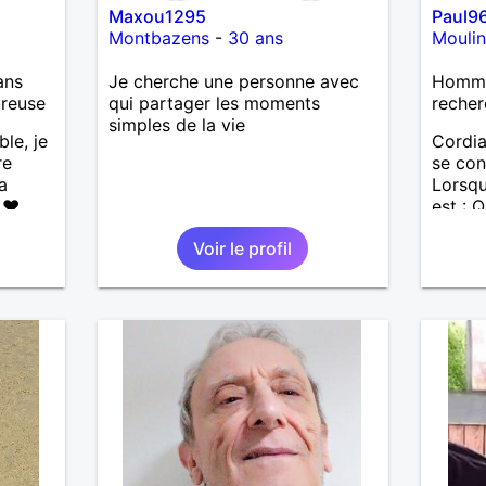
Maxou1295
Paul9
Montbazens
-
30 ans
Moulin
ans
Je cherche une personne avec
Homme
ureuse
qui partager les moments
recher
simples de la vie
ble, je
Cordia
re
se con
a
Lorsqu
 ❤️
est : 
de la
ne don
Voir le profil
vintag
les
par bon
🌊🌿
...... 
’adore
banqui
ndresse
philan
❤️ La
eser,
 encore
e
ssons