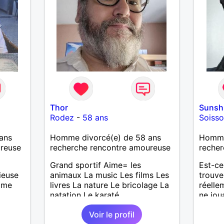
Thor
Sunsh
Rodez
-
58 ans
Soiss
ans
Homme divorcé(e) de 58 ans
Homme 
ureuse
recherche rencontre amoureuse
recher
Grand sportif Aime= les
Est-ce
ieuse
animaux La music Les films Les
trouve
aime
livres La nature Le bricolage La
réelle
natation Le karaté
ne jou
senti
Voir le profil
un ho