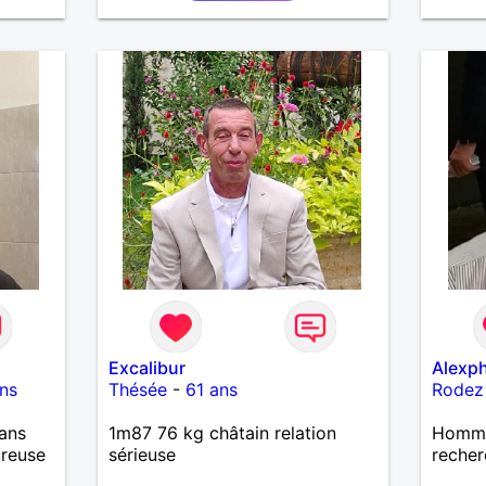
bienve
d'y cr
former
désir 
profit
passer
m'inté
Excalibur
Alexph
ns
Thésée
-
61 ans
Rodez
ans
1m87 76 kg châtain relation
Homme
ureuse
sérieuse
recher