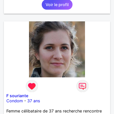
Voir le profil
F souriante
Condom
-
37 ans
Femme célibataire de 37 ans recherche rencontre