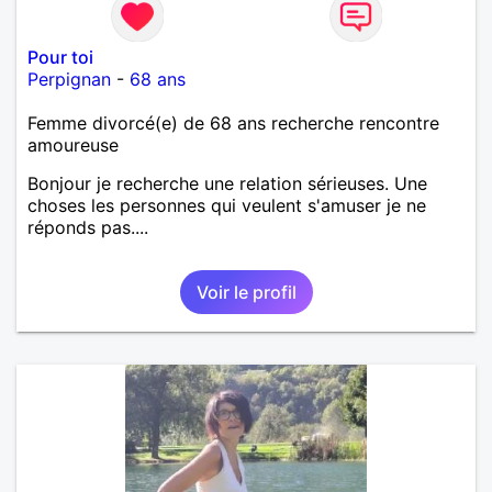
Pour toi
Perpignan
-
68 ans
Femme divorcé(e) de 68 ans recherche rencontre
amoureuse
Bonjour je recherche une relation sérieuses. Une
choses les personnes qui veulent s'amuser je ne
réponds pas....
Voir le profil