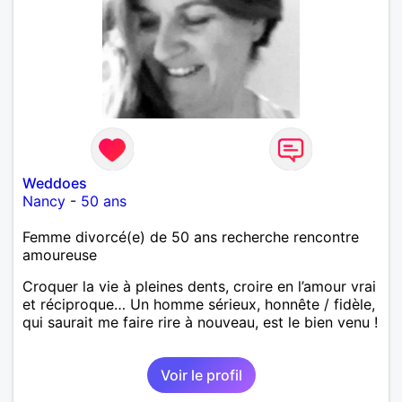
Weddoes
Nancy
-
50 ans
Femme divorcé(e) de 50 ans recherche rencontre
amoureuse
Croquer la vie à pleines dents, croire en l’amour vrai
et réciproque… Un homme sérieux, honnête / fidèle,
qui saurait me faire rire à nouveau, est le bien venu !
Voir le profil