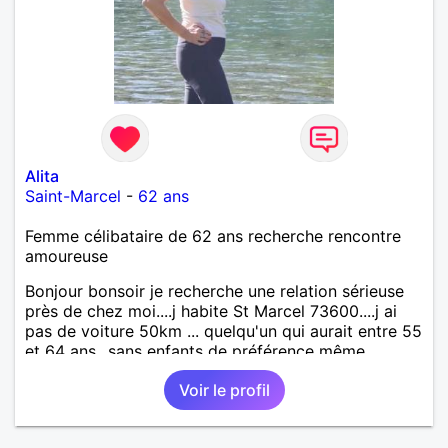
Alita
Saint-Marcel
-
62 ans
Femme célibataire de 62 ans recherche rencontre
amoureuse
Bonjour bonsoir je recherche une relation sérieuse
près de chez moi....j habite St Marcel 73600....j ai
pas de voiture 50km ... quelqu'un qui aurait entre 55
et 64 ans...sans enfants de préférence même
adultes et qui n aurait garder aucun contact avec
Voir le profil
une où plusieurs ex...si vous correspondez à ma
recherche ecrivez moi je vous répondrai...