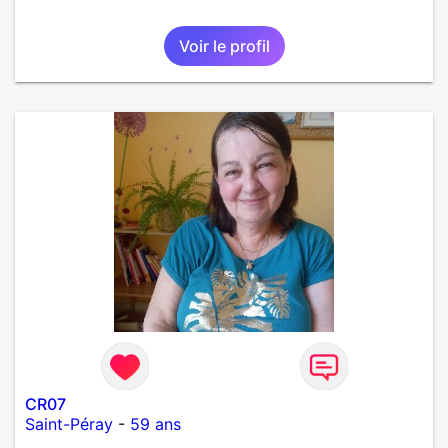
Voir le profil
CR07
Saint-Péray
-
59 ans