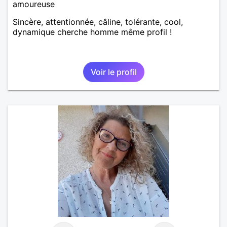
amoureuse
Sincère, attentionnée, câline, tolérante, cool,
dynamique cherche homme même profil !
Voir le profil