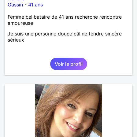
Gassin
-
41 ans
Femme célibataire de 41 ans recherche rencontre
amoureuse
Je suis une personne douce câline tendre sincère
sérieux
Voir le profil