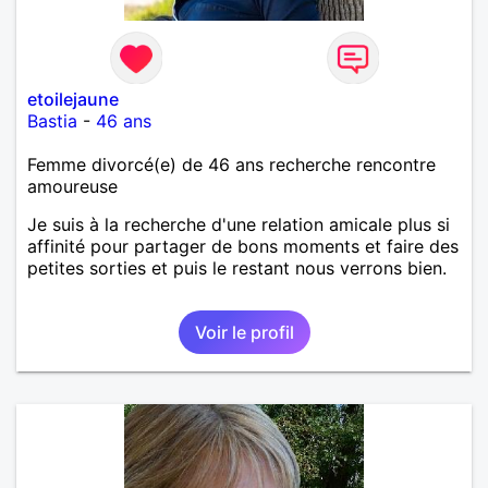
etoilejaune
Bastia
-
46 ans
Femme divorcé(e) de 46 ans recherche rencontre
amoureuse
Je suis à la recherche d'une relation amicale plus si
affinité pour partager de bons moments et faire des
petites sorties et puis le restant nous verrons bien.
Voir le profil