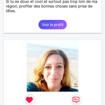
Si tu es doux et cool et surtout pas trop loin de ma
région, profiter des bonnes choses sans prise de
têtes.
Voir le profil