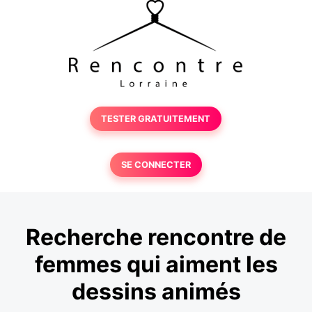
TESTER GRATUITEMENT
SE CONNECTER
Recherche rencontre de
femmes qui aiment les
dessins animés