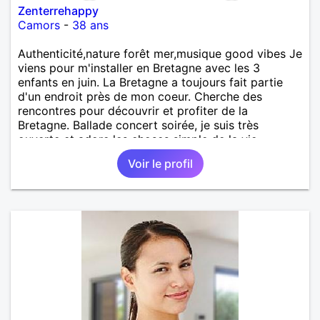
Zenterrehappy
Camors
-
38 ans
Authenticité,nature forêt mer,musique good vibes Je
viens pour m'installer en Bretagne avec les 3
enfants en juin. La Bretagne a toujours fait partie
d'un endroit près de mon coeur. Cherche des
rencontres pour découvrir et profiter de la
Bretagne. Ballade concert soirée, je suis très
ouverte et adore les choses simple de la vie...
Toujours prête à enrichir ma vie....
Voir le profil