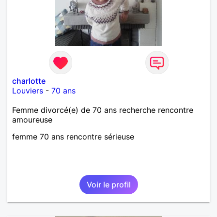
charlotte
Louviers
-
70 ans
Femme divorcé(e) de 70 ans recherche rencontre
amoureuse
femme 70 ans rencontre sérieuse
Voir le profil