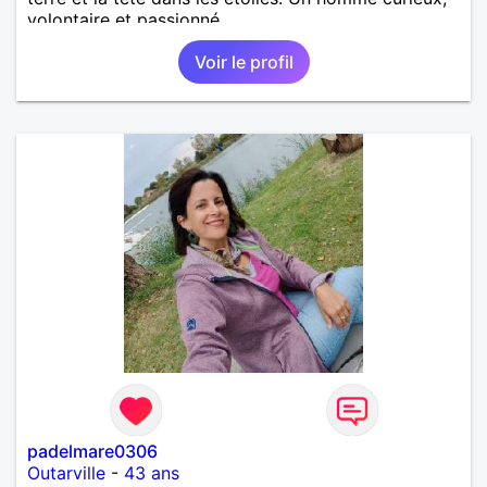
volontaire et passionné.
Voir le profil
padelmare0306
Outarville
-
43 ans