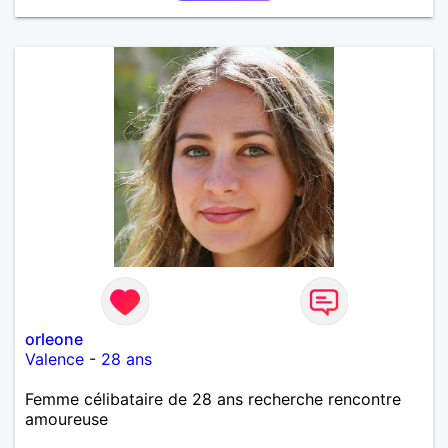
orleone
Valence
-
28 ans
Femme célibataire de 28 ans recherche rencontre
amoureuse