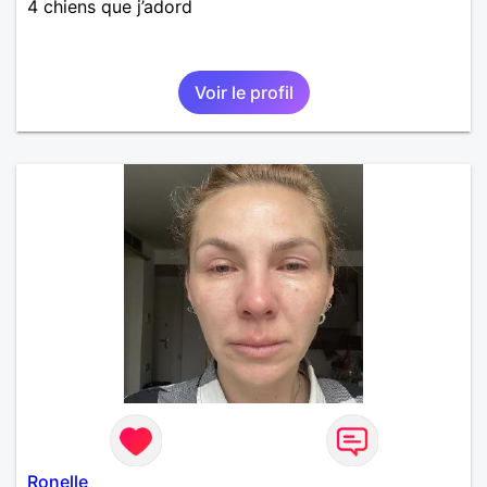
4 chiens que j’adord
Voir le profil
Ronelle