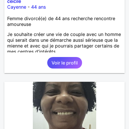
ceicile
Cayenne
-
44 ans
Femme divorcé(e) de 44 ans recherche rencontre
amoureuse
Je souhaite créer une vie de couple avec un homme
qui serait dans une démarche aussi sérieuse que la
mienne et avec qui je pourrais partager certains de
mes centres d'intérêts.
Voir le profil