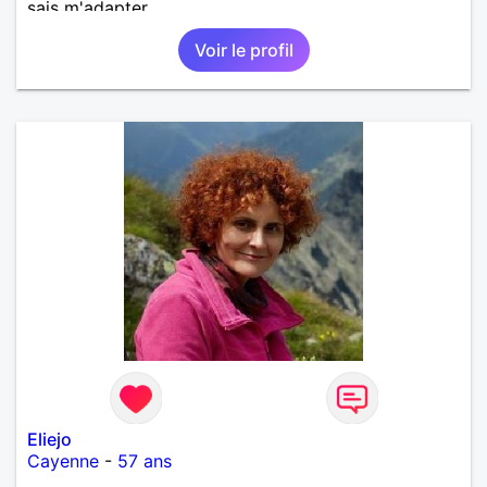
sais m'adapter.
Voir le profil
Eliejo
Cayenne
-
57 ans