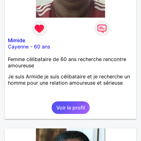
Mimide
Cayenne
-
60 ans
Femme célibataire de 60 ans recherche rencontre
amoureuse
Je suis Armide je suis célibataire et je recherche un
homme pour une relation amoureuse et sérieuse
Voir le profil