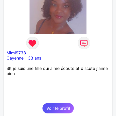
Mimi9733
Cayenne
-
33 ans
Slt je suis une fille qui aime écoute et discute j'aime
bien
Voir le profil