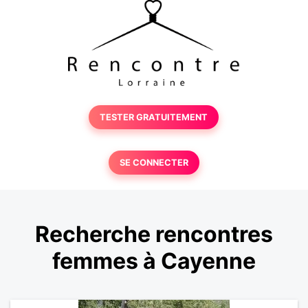
TESTER GRATUITEMENT
SE CONNECTER
Recherche rencontres
femmes à Cayenne