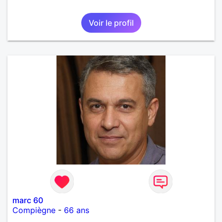
Voir le profil
marc 60
Compiègne
-
66 ans