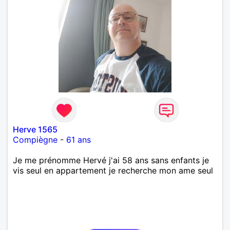
Herve 1565
Compiègne
-
61 ans
Je me prénomme Hervé j'ai 58 ans sans enfants je
vis seul en appartement je recherche mon ame seul