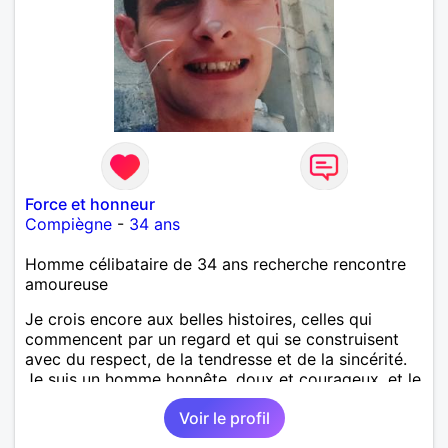
Force et honneur
Compiègne
-
34 ans
Homme célibataire de 34 ans recherche rencontre
amoureuse
Je crois encore aux belles histoires, celles qui
commencent par un regard et qui se construisent
avec du respect, de la tendresse et de la sincérité.
Je suis un homme honnête, doux et courageux, et le
rôle le plus précieux de ma vie est celui d’être papa
Voir le profil
d’une merveilleuse petite fille de 2 ans. J’aimerais
rencontrer une personne avec qui partager des