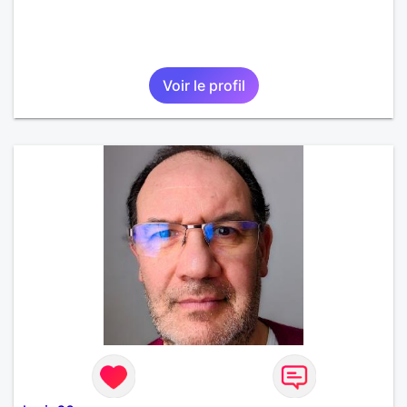
Voir le profil