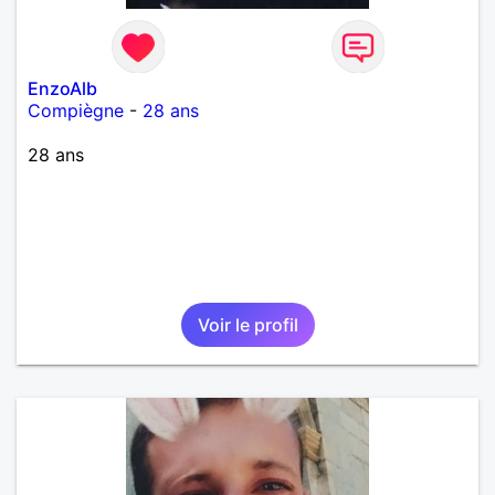
EnzoAlb
Compiègne
-
28 ans
28 ans
Voir le profil