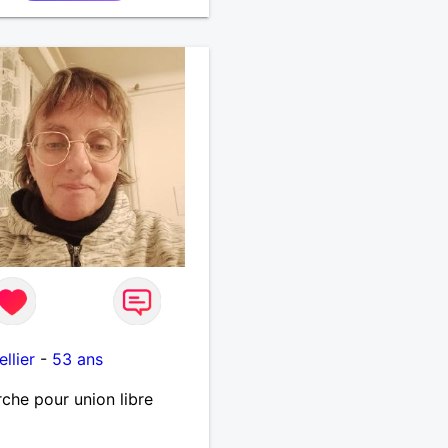
llier
-
53 ans
che pour union libre