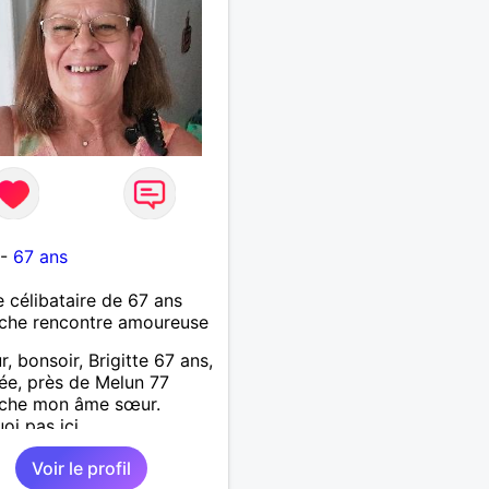
-
67 ans
célibataire de 67 ans
che rencontre amoureuse
r, bonsoir, Brigitte 67 ans,
ée, près de Melun 77
rche mon âme sœur.
oi pas ici.
Voir le profil