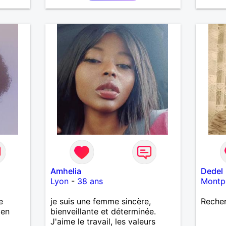
Amhelia
Dedel
Lyon
-
38 ans
Montpe
e
je suis une femme sincère,
Recher
ien
bienveillante et déterminée.
J'aime le travail, les valeurs