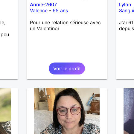
Annie-2607
Lylon
Valence
-
65 ans
Sangu
le,
Pour une relation sérieuse avec
J'ai 6
un Valentinoi
depuis
 peu
Voir le profil