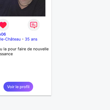
n06
-le-Château
-
35 ans
 la pour faire de nouvelle
issance
Voir le profil