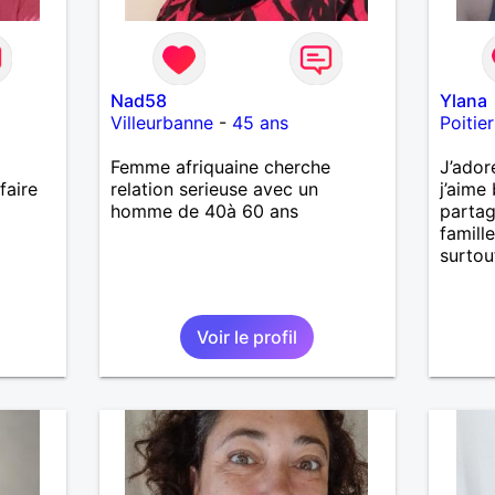
Nad58
Ylana
Villeurbanne
-
45 ans
Poitier
Femme afriquaine cherche
J’ador
faire
relation serieuse avec un
j’aime 
homme de 40à 60 ans
parta
famille
surtou
Voir le profil