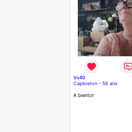
Vv40
Capbreton
-
56 ans
A bientot