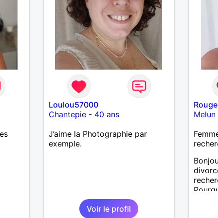
Loulou57000
Rouge
Chantepie
-
40 ans
Melun
res
J’aime la Photographie par
Femme 
exemple.
recher
Bonjou
divorc
reche
Pourqu
Voir le profil