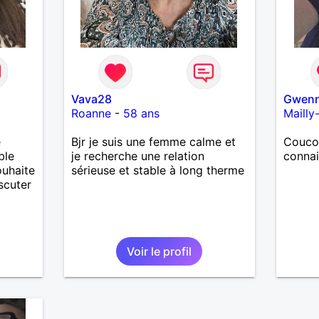
Vava28
Gwen
Roanne
-
58 ans
Mailly
e
Bjr je suis une femme calme et
Coucou
ble
je recherche une relation
conna
ouhaite
sérieuse et stable à long therme
scuter
Voir le profil