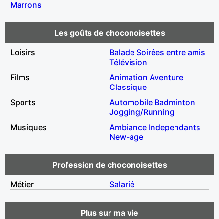
Marrons
Les goûts de choconoisettes
Loisirs
Balade
Soirées entre amis
Télévision
Films
Animation
Aventure
Classique
Sports
Automobile
Badminton
Jogging/Running
Musiques
Ambiance
Independants
New-age
Profession de choconoisettes
Métier
Salarié
Plus sur ma vie