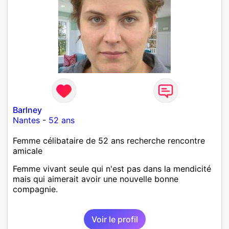
Barlney
Nantes
-
52 ans
Femme célibataire de 52 ans recherche rencontre
amicale
Femme vivant seule qui n'est pas dans la mendicité
mais qui aimerait avoir une nouvelle bonne
compagnie.
Voir le profil