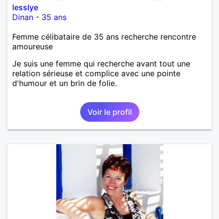
lesslye
Dinan
-
35 ans
Femme célibataire de 35 ans recherche rencontre
amoureuse
Je suis une femme qui recherche avant tout une
relation sérieuse et complice avec une pointe
d'humour et un brin de folie.
Voir le profil