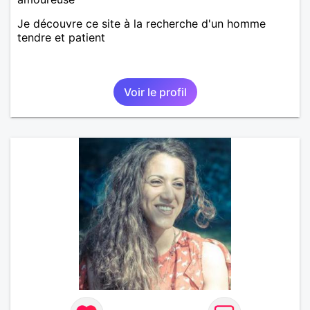
Je découvre ce site à la recherche d'un homme
tendre et patient
Voir le profil