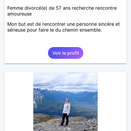
Femme divorcé(e) de 57 ans recherche rencontre
amoureuse
Mon but est de rencontrer une personne sincère et
sérieuse pour faire le du chemin ensemble.
Voir le profil