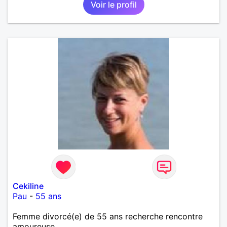
Voir le profil
Cekiline
Pau
-
55 ans
Femme divorcé(e) de 55 ans recherche rencontre
amoureuse