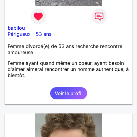
babilou
Périgueux
-
53 ans
Femme divorcé(e) de 53 ans recherche rencontre
amoureuse
Femme ayant quand même un coeur, ayant besoin
d'aimer aimerai rencontrer un homme authentique, à
bientôt.
Voir le profil