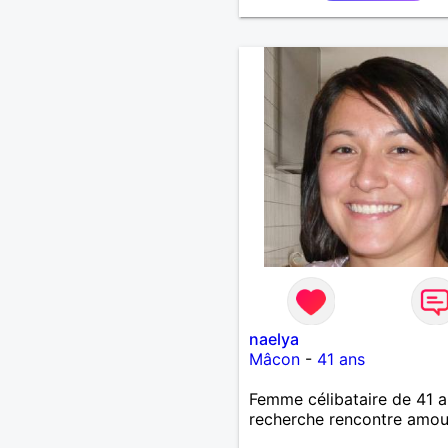
naelya
Mâcon
-
41 ans
Femme célibataire de 41 a
recherche rencontre amo