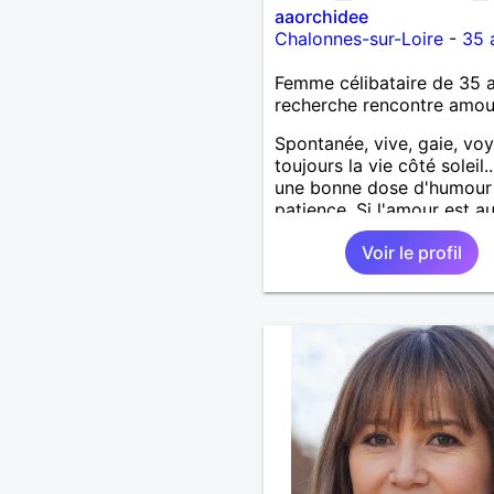
aaorchidee
Chalonnes-sur-Loire
-
35 
Femme célibataire de 35 
recherche rencontre amo
Spontanée, vive, gaie, vo
toujours la vie côté soleil.
une bonne dose d'humour
patience. Si l'amour est a
du chemin, je saurais le
Voir le profil
reconnaître !