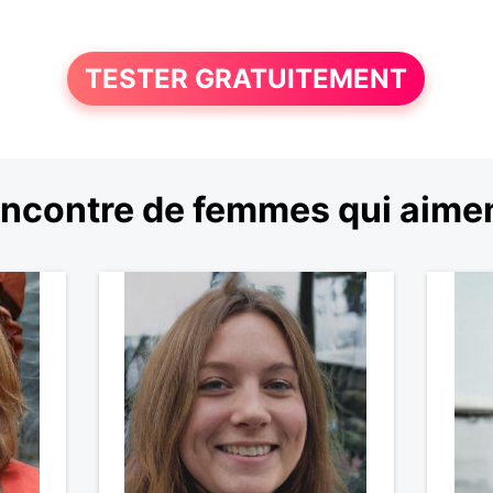
TESTER GRATUITEMENT
ncontre de femmes qui aimen