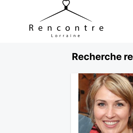
Recherche re