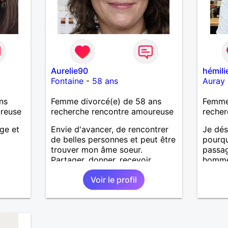
uniqu
Aurelie90
hémili
Fontaine
-
58 ans
Auray
ns
Femme divorcé(e) de 58 ans
Femme 
ureuse
recherche rencontre amoureuse
recher
ge et
Envie d'avancer, de rencontrer
Je dés
de belles personnes et peut être
pourqu
trouver mon âme soeur.
passag
Partager, donner, recevoir.
homme 
Apprendre à se connaître et voir
mais a
Voir le profil
ce que l'avenir nous réserve !
souple