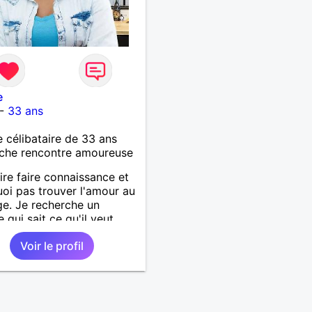
ement
e
-
33 ans
célibataire de 33 ans
che rencontre amoureuse
ire faire connaissance et
oi pas trouver l'amour au
e. Je recherche un
qui sait ce qu'il veut,
vec une élégance et une
Voir le profil
sse d'esprit.