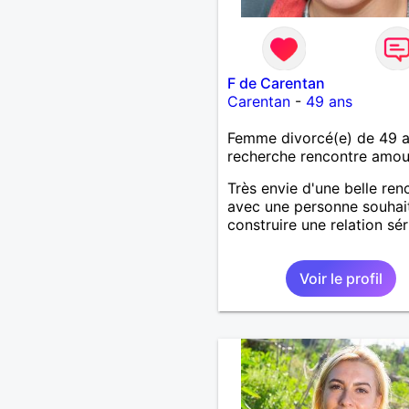
F de Carentan
Carentan
-
49 ans
Femme divorcé(e) de 49 
recherche rencontre amo
Très envie d'une belle ren
avec une personne souhai
construire une relation sér
Voir le profil