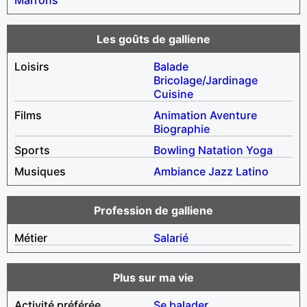
Les goûts de galliene
Loisirs
Balade
Bricolage/Jardinage
Cuisine
Films
Animation
Aventure
Biographie
Sports
Bowling
Natation
Yoga
Musiques
Ambiance
Jazz
Latino
Profession de galliene
Métier
Salarié
Plus sur ma vie
Activité préférée
Se balader