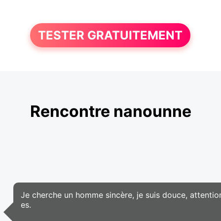
TESTER GRATUITEMENT
Rencontre nanounne
Je cherche un homme sincère, je suis douce, attention
es.