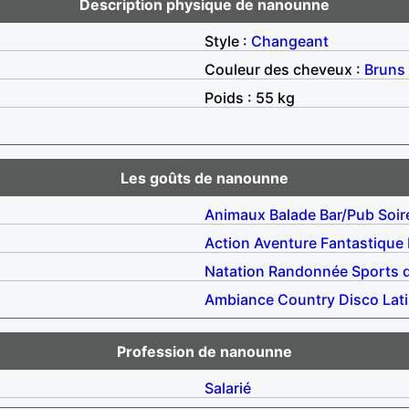
Description physique de nanounne
Style :
Changeant
Couleur des cheveux :
Bruns
Poids : 55 kg
Les goûts de nanounne
Animaux
Balade
Bar/Pub
Soir
Action
Aventure
Fantastique
Natation
Randonnée
Sports d
Ambiance
Country
Disco
Lat
Profession de nanounne
Salarié