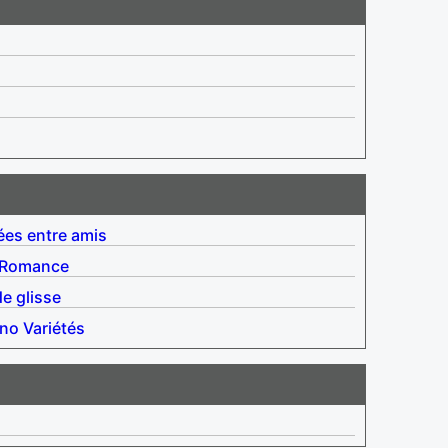
ées entre amis
Romance
e glisse
ino
Variétés